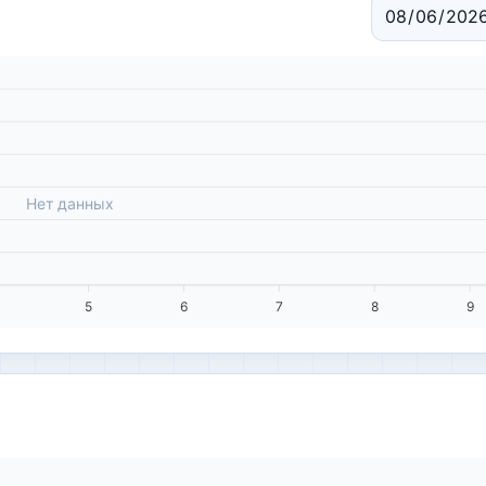
Нет данных
5
6
7
8
9