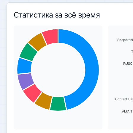
Статистика за всё время
Shaporenko
T
PrJSC
Content Del
ALFA T