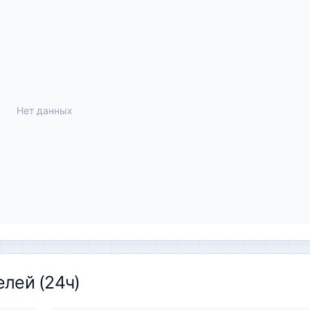
Нет данных
елей (24ч)