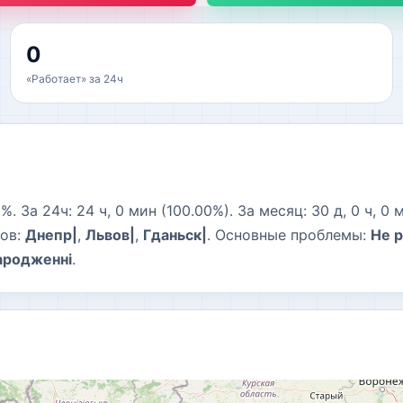
0
«Работает» за 24ч
 За 24ч: 24 ч, 0 мин (100.00%). За месяц: 30 д, 0 ч, 0 
дов:
Днепр|
,
Львов|
,
Гданьск|
. Основные проблемы:
Не 
народженні
.