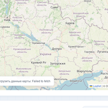
грузить данные карты: Failed to fetch
Leaflet
|
© O