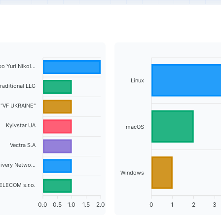
 Yuri Nikol...
Linux
raditional LLC
 "VF UKRAINE"
Kyivstar UA
macOS
Vectra S.A
ivery Netwo...
Windows
ELECOM s.r.o.
0.0
0.5
1.0
1.5
2.0
0
1
2
3