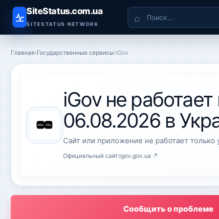
SiteStatus.com.ua
Поиск
SITESTATUS NETWORK
Главная
›
Государственные сервисы
›
iGov
iGov не работает
06.08.2026 в Укр
Сайт или приложение не работает только у
Официальный сайт:
igov.gov.ua ↗
Сообщить о проблеме