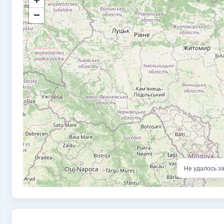
+
−
Не удалось за