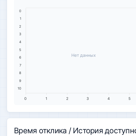
0
1
2
3
4
5
Нет данных
6
7
8
9
10
0
1
2
3
4
5
Время отклика / История доступн