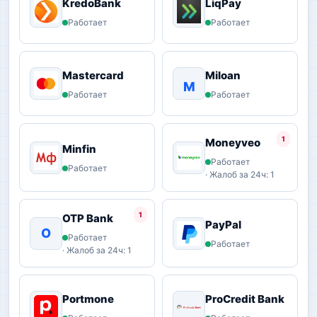
KredoBank
LiqPay
Работает
Работает
Mastercard
Miloan
M
Работает
Работает
1
Moneyveo
Minfin
Работает
Работает
· Жалоб за 24ч: 1
1
OTP Bank
PayPal
O
Работает
Работает
· Жалоб за 24ч: 1
Portmone
ProCredit Bank