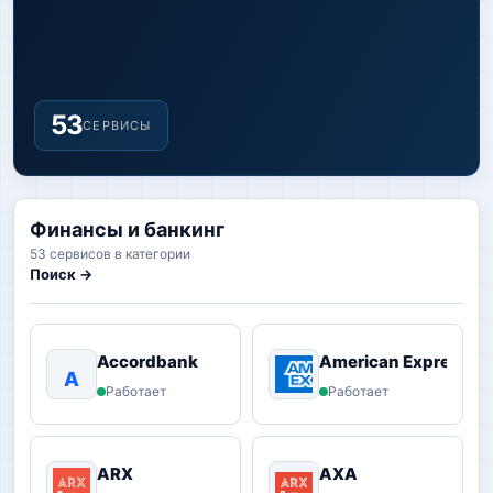
53
СЕРВИСЫ
Финансы и банкинг
53 сервисов в категории
Поиск →
Accordbank
American Express
A
Работает
Работает
ARX
AXA